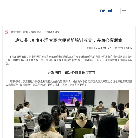
当前位置：首页
>
徽韵资讯
>
公司动态详情
庐江县 50 名心理专职老师岗
8月25日至26日，为期两天的庐江县专职心理老师岗前培训
开展。50名专职心理老师齐聚一堂，培训以线上线下同步的形
点。
开篇明向：锚定心