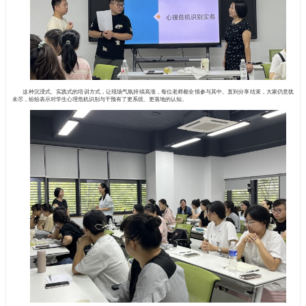
紧接着，庐江县实验初中（北区）王佳佳老师聚焦“心理老师
常流程与实用小技巧——从学生个体辅导的衔接，到校园心理活
老师们直呼“实用”。两位老师分享结束后，现场交流氛围热烈，
围。