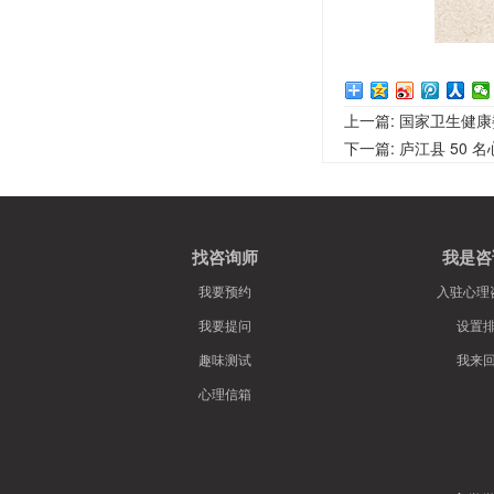
上一篇:
国家卫生健康
下一篇:
庐江县 50
找咨询师
我是咨
我要预约
入驻心理
我要提问
设置
趣味测试
我来
心理信箱