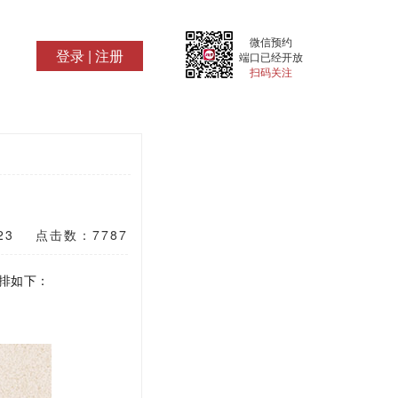
微信预约
登录
|
注册
端口已经开放
扫码关注
-23 点击数：7787
排如下：